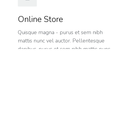
Online Store
Quisque magna - purus et sem nibh
mattis nunc vel auctor. Pellentesque
dapibus, purus et sem nibh mattis nunc,
in egestas!
Hosting
Nullam porta nulla non arcu tempus, a
porttitor urna porta. Integel congue